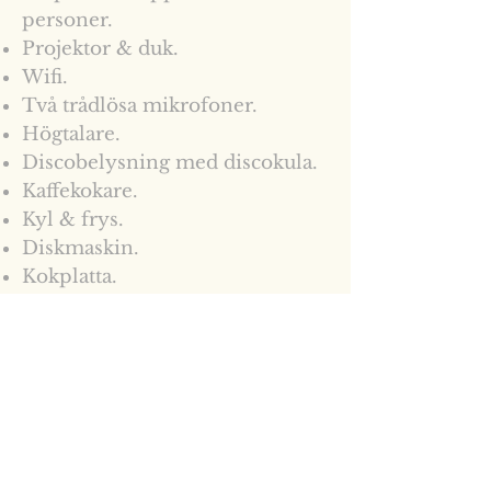
personer.
Projektor & duk.
Wifi.
Två trådlösa mikrofoner.
Högtalare.
Discobelysning med discokula.
Kaffekokare.
Kyl & frys.
Diskmaskin.
Kokplatta.
Raka och runda bord.
Stolar
Dimbart ljus.
Ra
mp för tillgänglighet.
Parkering 2 min bort.
Pendeltågsstation.
Två toaletter varav en