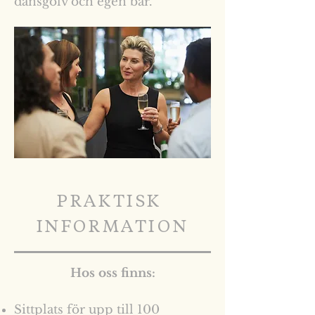
dansgolv och egen bar.
PRAKTISK
INFORMATION
Hos oss finns:
Sittplats för upp till 100